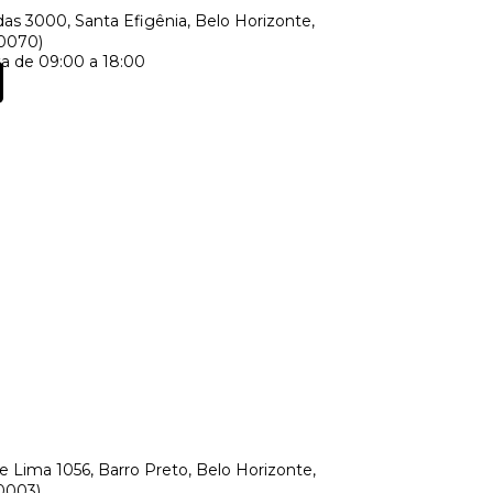
as 3000, Santa Efigênia, Belo Horizonte,
60070)
a de 09:00 a 18:00
 Lima 1056, Barro Preto, Belo Horizonte,
0003)