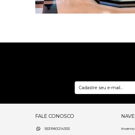
FALE CONOSCO
NAV
Inverno
5531983214353