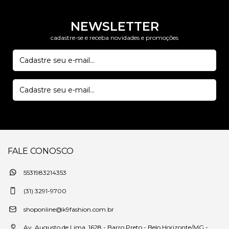
NEWSLETTER
cadastre-se e receba novidades e promoções
FALE CONOSCO
5531983214353
(31) 3291-9700
shoponline@k9fashion.com.br
Av. Augusto de Lima, 1628 - Barro Preto - Belo Horizonte/MG -