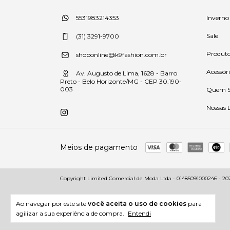
Inverno
5531983214353
Sale
(31) 3291-9700
Produt
shoponline@k9fashion.com.br
Acessór
Av. Augusto de Lima, 1628 - Barro
Preto - Belo Horizonte/MG - CEP 30.190-
003
Quem 
Nossas 
Meios de pagamento
Copyright Limited Comercial de Moda Ltda - 01485091000246 - 2026.
Ao navegar por este site
você aceita o uso de cookies
para
agilizar a sua experiência de compra.
Entendi