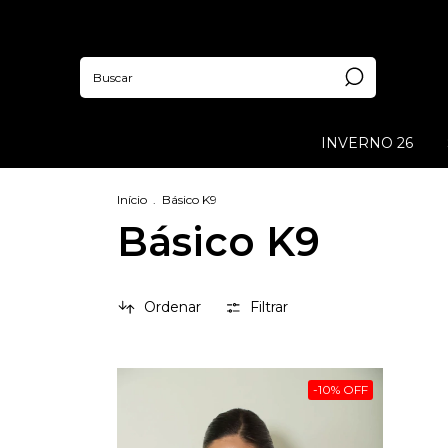
INVERNO 26
Início
.
Básico K9
Básico K9
Ordenar
Filtrar
-
10
%
OFF