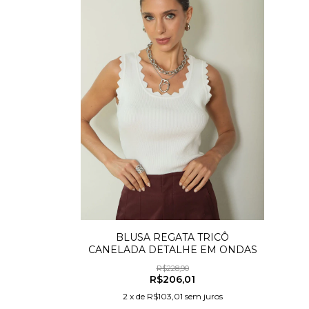
BLUSA REGATA TRICÔ
CANELADA DETALHE EM ONDAS
R$228,90
R$206,01
2
x
de
R$103,01
sem juros