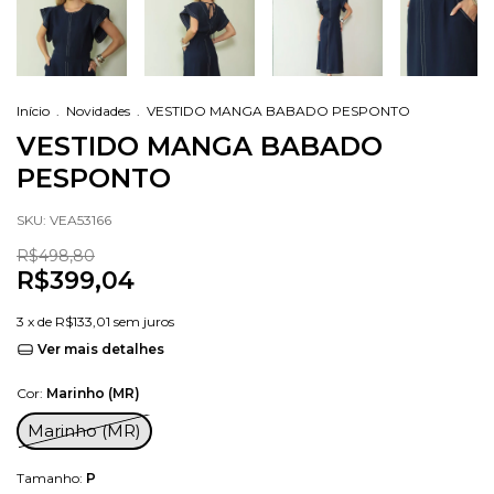
Início
.
Novidades
.
VESTIDO MANGA BABADO PESPONTO
VESTIDO MANGA BABADO
PESPONTO
SKU:
VEA53166
R$498,80
R$399,04
3
x de
R$133,01
sem juros
Ver mais detalhes
Cor:
Marinho (MR)
Marinho (MR)
Tamanho:
P