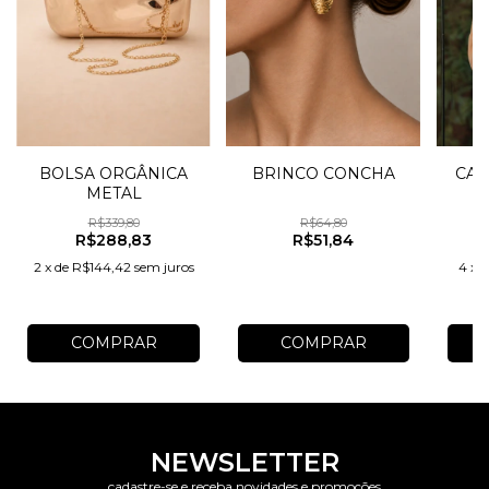
BOLSA ORGÂNICA
BRINCO CONCHA
CAS
METAL
R$339,80
R$64,80
R$288,83
R$51,84
2
x
de
R$144,42
sem juros
4
x
COMPRAR
COMPRAR
NEWSLETTER
cadastre-se e receba novidades e promoções