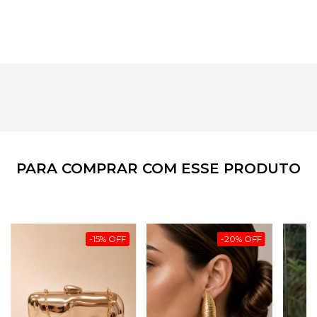
preservar o tecido e os acabamentos da peça.
PARA COMPRAR COM ESSE PRODUTO
-
15
%
OFF
-
20
%
OFF