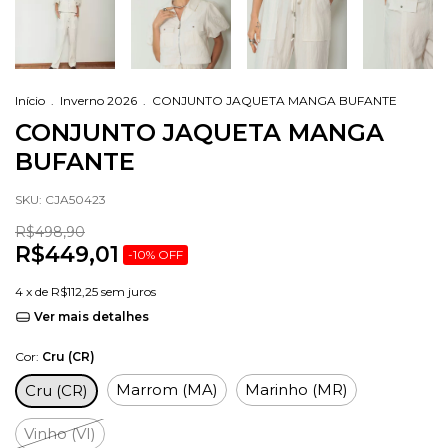
Início
.
Inverno 2026
.
CONJUNTO JAQUETA MANGA BUFANTE
CONJUNTO JAQUETA MANGA
BUFANTE
SKU:
CJA50423
R$498,90
R$449,01
-
10
%
OFF
4
x de
R$112,25
sem juros
Ver mais detalhes
Cor:
Cru (CR)
Marrom (MA)
Marinho (MR)
Cru (CR)
Vinho (VI)