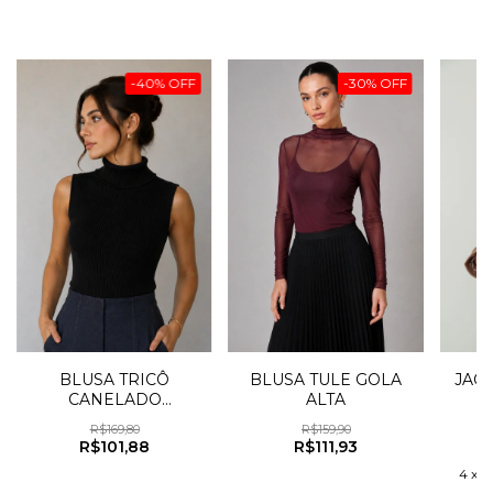
-
40
%
OFF
-
30
%
OFF
JAQ
BLUSA TRICÔ
BLUSA TULE GOLA
CANELADO
ALTA
S/MANGA
R$169,80
R$159,90
R$101,88
R$111,93
4
x
d