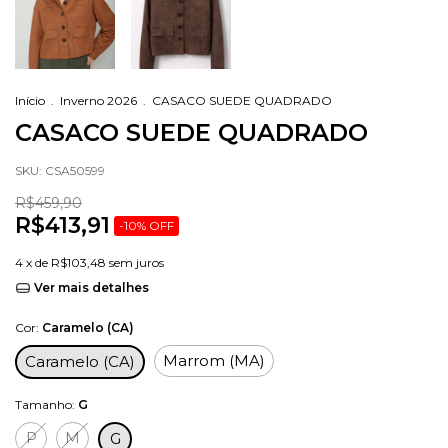
Início
.
Inverno 2026
.
CASACO SUEDE QUADRADO
CASACO SUEDE QUADRADO
SKU:
CSA50599
R$459,90
R$413,91
-
10
%
OFF
4
x de
R$103,48
sem juros
Ver mais detalhes
Cor:
Caramelo (CA)
Marrom (MA)
Caramelo (CA)
Tamanho:
G
P
M
G