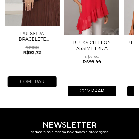
PULSEIRA
BRACELETE
BLUSA CHIFFON
BLU
ONDULADA
R$115,90
ASSIMETRICA
MARTELADA
R$92,72
R$319,80
R$99,99
COMPRAR
COMPRAR
NEWSLETTER
cadastre-se e receba novidades e promoções