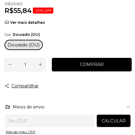
R$69,80
R$55,84
-
20
%
OFF
Ver mais detalhes
Cor:
Dourado (OU)
Dourado (OU)
Compartilhar
Meios de envio
Entregas para o CEP:
CALCULAR
Não sei meu CEP