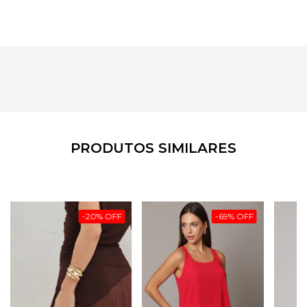
PRODUTOS SIMILARES
-
20
%
OFF
-
69
%
OFF