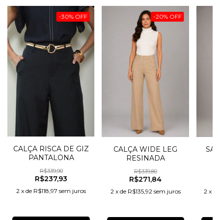
-
30
%
OFF
-
20
%
OFF
CALÇA RISCA DE GIZ
SAI
CALÇA WIDE LEG
PANTALONA
RESINADA
R$339,90
R$339,80
R$237,93
R$271,84
2
x
de
R$118,97
sem juros
2
x
d
2
x
de
R$135,92
sem juros