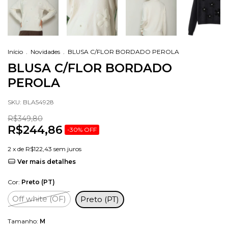
Início
.
Novidades
.
BLUSA C/FLOR BORDADO PEROLA
BLUSA C/FLOR BORDADO
PEROLA
SKU:
BLA54928
R$349,80
R$244,86
-
30
%
OFF
2
x de
R$122,43
sem juros
Ver mais detalhes
Cor:
Preto (PT)
Off white (OF)
Preto (PT)
Tamanho:
M